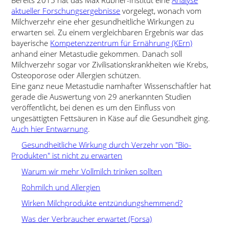
Bereits 2015 hat das Max Rubner-Institut eine
Analyse
aktueller Forschungsergebnisse
vorgelegt, wonach vom
Milchverzehr eine eher gesundheitliche Wirkungen zu
erwarten sei. Zu einem vergleichbaren Ergebnis war das
bayerische
Kompetenzzentrum für Ernährung (KErn)
anhand einer Metastudie gekommen. Danach soll
Milchverzehr sogar vor Zivilisationskrankheiten wie Krebs,
Osteoporose oder Allergien schützen.
Eine ganz neue Metastudie namhafter Wissenschaftler hat
gerade die Auswertung von 29 anerkannten Studien
veröffentlicht, bei denen es um den Einfluss von
ungesättigten Fettsäuren in Käse auf die Gesundheit ging.
Auch hier Entwarnung
.
Gesundheitliche Wirkung durch Verzehr von "Bio-
Produkten" ist nicht zu erwarten
Warum wir mehr Vollmilch trinken sollten
Rohmilch und Allergien
Wirken Milchprodukte entzündungshemmend?
Was der Verbraucher erwartet (Forsa)