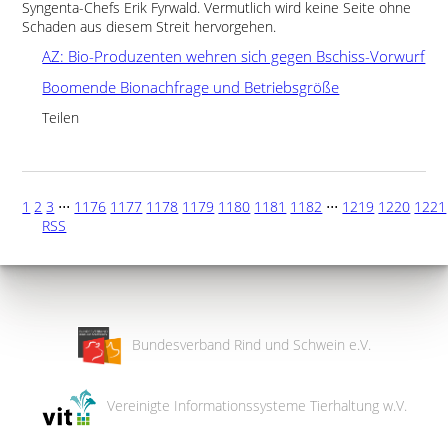
Syngenta-Chefs Erik Fyrwald. Vermutlich wird keine Seite ohne
Schaden aus diesem Streit hervorgehen.
AZ: Bio-Produzenten wehren sich gegen Bschiss-Vorwurf
Boomende Bionachfrage und Betriebsgröße
Teilen
1
2
3
⋅⋅⋅
1176
1177
1178
1179
1180
1181
1182
⋅⋅⋅
1219
1220
1221
RSS
Bundesverband Rind und Schwein e.V.
Vereinigte Informationssysteme Tierhaltung w.V.